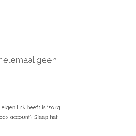
 helemaal geen
igen link heeft is ‘zorg
pbox account? Sleep het