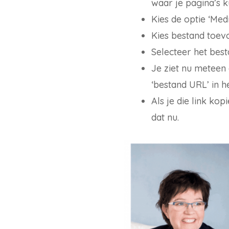
waar je pagina’s 
Kies de optie ‘Medi
Kies bestand toev
Selecteer het best
Je ziet nu meteen
‘bestand URL’ in h
Als je die link kop
dat nu.