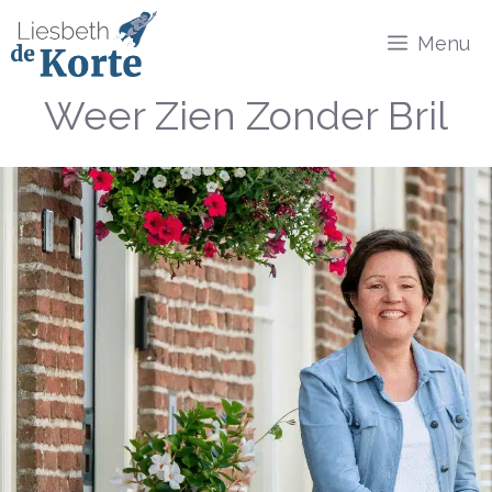
Ga
Menu
naar
de
Weer Zien Zonder Bril
inhoud