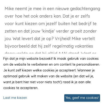
Mike neemt je mee in een nieuwe gedachtengang
over hoe het ook anders kan. Dat je er zelfs
voor kunt kiezen om jezelf buiten het bedrijf te
zetten en dat jouw ‘kindje’ verder groeit zonder
jou. Wat levert dat je op? Vrijheid! Mike vertelt
bijvoorbeeld dat hij zelf regelmatig vakanties
doorwerkte en dat hij altijd AAN stond. Want er
Fijn dat je mijn website bezoekt! Ik maak gebruik van cookies
was maar 1 iemand die het bedrijf draaiende kon
om de website te verbeteren en om content te personaliseren.
houden en dat was hijzelf. In Het Clockwork
Je kunt zelf kiezen welke cookies je accepteert. Wanneer je
Effect neemt Mike je mee in hoe hij deze mindset
optimaal gebruik wilt maken van de website (en dat wil je,
want je bent hier niet voor niets toch!) raad ik je aan alle
helemaal heeft veranderd en hoe hij nu lange
cookies te accepteren.
vakanties kan nemen, terwijl zijn bedrijf alleen
Laat me kiezen
Yes, geef me cookies!
maar beter draait.