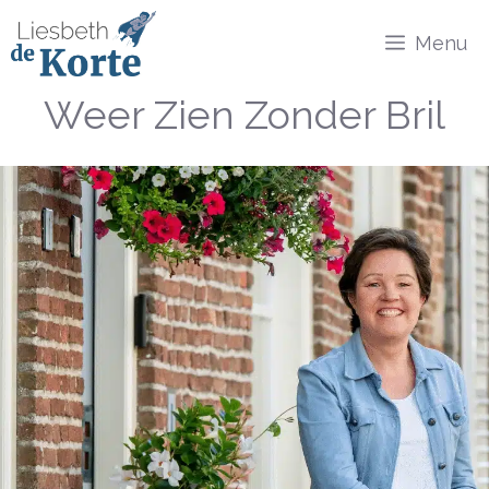
Ga
Menu
naar
de
Weer Zien Zonder Bril
inhoud