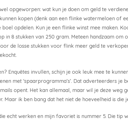
 wel opgeworpen: wat kun je doen om geld te verdienen
s kunnen kopen (denk aan een flinke watermeloen of 
e boel opdelen. Kun je een flinke winst mee maken. K
e op in 8 stukken van 250 gram. Meteen handzaam om op
door de losse stukken voor flink meer geld te verkope
ekocht.
? Enquêtes invullen, schijn je ook leuk mee te kunne
ienen met ‘spaarprogramma’s’. Dat adverteerders je b
 mails opent. Het kan allemaal, maar wil je deze weg ga
. Maar ik ben bang dat het niet de hoeveelheid is die j
die echt werken en mijn favoriet is nummer 5. Die tip w