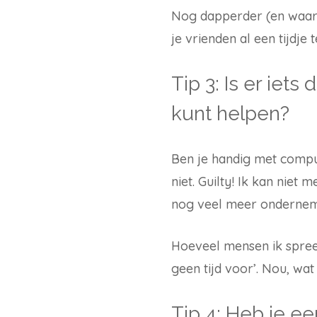
Nog dapperder (en waarsc
je vrienden al een tijdje 
Tip 3: Is er iet
kunt helpen?
Ben je handig met comput
niet. Guilty! Ik kan niet
nog veel meer onderneme
Hoeveel mensen ik spreek
geen tijd voor’. Nou, wat 
Tip 4: Heb je ee