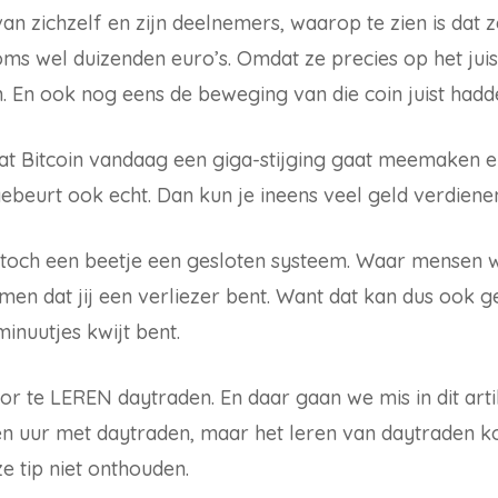
an zichzelf en zijn deelnemers, waarop te zien is dat 
ms wel duizenden euro’s. Omdat ze precies op het jui
n. En ook nog eens de beweging van die coin juist hadd
dat Bitcoin vandaag een giga-stijging gaat meemaken en
ebeurt ook echt. Dan kun je ineens veel geld verdiene
 toch een beetje een gesloten systeem. Waar mensen w
men dat jij een verliezer bent. Want dat kan dus ook g
inuutjes kwijt bent.
 te LEREN daytraden. En daar gaan we mis in dit artike
n uur met daytraden, maar het leren van daytraden kos
ze tip niet onthouden.