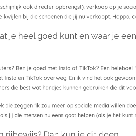
hijnlijk ook directer opbrengst): verkoop op je socia
te kwijlen bij die schoenen die jij nu verkoopt. Hoppa, 
s dat je heel goed kunt en waar je e
ers? Ben je goed met Insta of TikTok? Een heleboel ‘
 met Insta en TikTok overweg. En ik vind het ook gewoon n
rs die best wat handjes kunnen gebruiken die dit vo
 die zeggen ‘ik zou meer op sociale media willen doe
als jij die mensen nu eens gaat helpen (als je het kunt n
n rijbewijs? Dan kun je dit doen