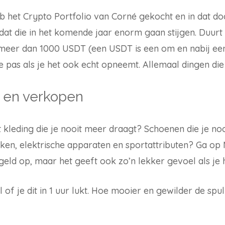
eb het Crypto Portfolio van Corné gekocht en in dat 
 dat die in het komende jaar enorm gaan stijgen. Duurt 
meer dan 1000 USDT (een USDT is een om en nabij een 
e pas als je het ook echt opneemt. Allemaal dingen die 
n en verkopen
et kleding die je nooit meer draagt? Schoenen die je n
eken, elektrische apparaten en sportattributen? Ga o
n geld op, maar het geeft ook zo’n lekker gevoel als je
l of je dit in 1 uur lukt. Hoe mooier en gewilder de spu