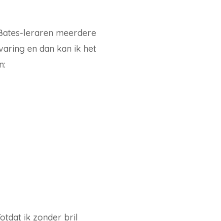
 Bates-leraren meerdere
varing en dan kan ik het
n:
otdat ik zonder bril