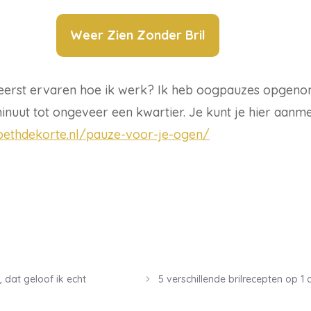
Weer Zien Zonder Bril
e eerst ervaren hoe ik werk? Ik heb oogpauzes opgen
nuut tot ongeveer een kwartier. Je kunt je hier aanm
sbethdekorte.nl/pauze-voor-je-ogen/
 dat geloof ik echt
5 verschillende brilrecepten op 1