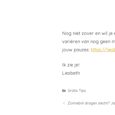
Nog niet zover en wil j
variëren van nog geen mi
jouw pauzes:
https://lie
Ik zie je!
Liesbeth
Categorieën
Gratis Tips
Post
Zonnebril dragen slecht? Ja,
navigation