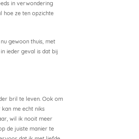
steeds in verwondering
l hoe ze ten opzichte
r nu gewoon thuis, met
n ieder geval is dat bij
der bril te leven. Ook om
t kan me echt niks
ar, wil ik nooit meer
op de juiste manier te
rvoor dat ik met liefde