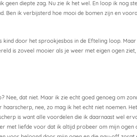
 ik geen diepte zag. Nu zie ik het wel. En loop ik nog 
ad. Ben ik verbijsterd hoe mooi de bomen zijn en voora
als kind door het sprookjesbos in de Efteling loop. Maa
eld is zoveel mooier als je weer met eigen ogen ziet, i
erp? Nee, dat niet. Maar ik zie echt goed genoeg om zon
ar haarscherp, nee, zo mag ik het echt niet noemen. He
scherp is want alle voordelen die ik daarnaast wel erva
er met liefde voor dat ik altijd probeer om mijn ogen 
n voor beloond door mijn ogen en die pay-off zorgt e