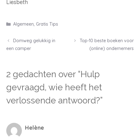
Liesbeth
Categorieën
Algemeen
,
Gratis Tips
Post
Domweg gelukkig in
Top-10 beste boeken voor
navigation
een camper
(online) ondernemers
2 gedachten over “Hulp
gevraagd, wie heeft het
verlossende antwoord?”
Helène