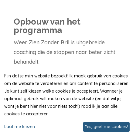
Opbouw van het
programma
Weer Zien Zonder Bril is uitgebreide
coaching die de stappen naar beter zicht
behandelt.
Fijn dat je mijn website bezoekt! Ik maak gebruik van cookies
Je leert:
om de website te verbeteren en om content te personaliseren.
Je kunt zelf kiezen welke cookies je accepteert. Wanneer je
👍 Om naar je ogen te luisteren en de
optimaal gebruik wilt maken van de website (en dat wil je,
behoeften van je ogen te begrijpen
want je bent hier niet voor niets toch!) raad ik je aan alle
👍 Hoe je je bril af kunt bouwen
cookies te accepteren.
👍 Technieken die je visuele vaardigheden
Laat me kiezen
Yes, geef me cookies!
herstellen