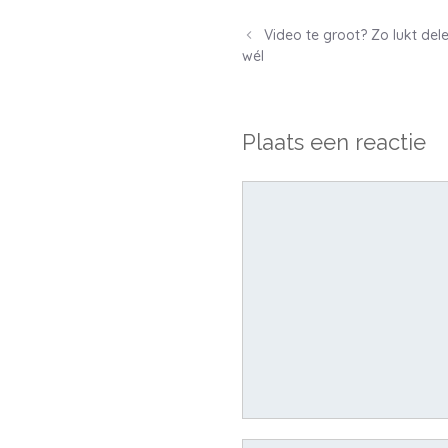
Post
Video te groot? Zo lukt del
navigation
wél
Plaats een reactie
Reactie