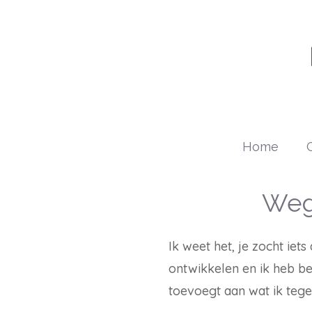
Ga
naar
de
inhoud
Home
G
Weg
Ik weet het, je zocht iet
ontwikkelen en ik heb be
toevoegt aan wat ik teg