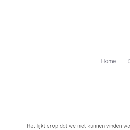
Ga
naar
de
inhoud
Home
G
Het lijkt erop dat we niet kunnen vinden wa