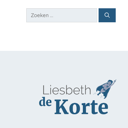
Zoek
naar: